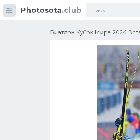
Photosota
.club
Категории
Фото
Биатлон Кубок Мира 2024 Эст
Много картинок...
Футбол
Баскетбол
Хоккей
Велогонки
Конькобежный спорт
Тренажеры
Интерьеры квартир