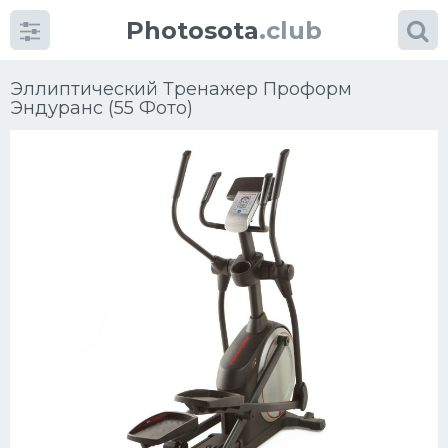
Photosota
.club
Эллиптический Тренажер Проформ
Эндуранс (55 Фото)
Категории
Фото
Много картинок...
Футбол
Баскетбол
Хоккей
Велогонки