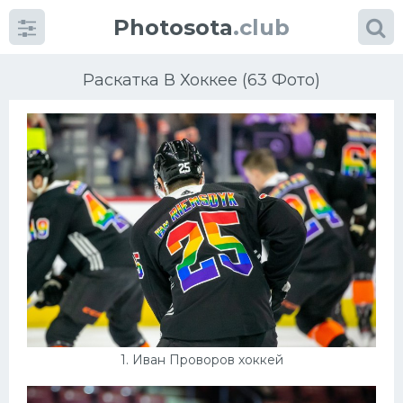
Photosota
.club
Раскатка В Хоккее (63 Фото)
Категории
Фото
Много картинок...
Футбол
Баскетбол
1. Иван Проворов хоккей
Хоккей
Велогонки