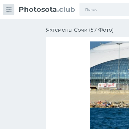
Photosota
.club
Категории
Фото
Яхтсмены Сочи (57 Фото)
Много картинок...
Футбол
Баскетбол
Хоккей
Велогонки
Конькобежный спорт
Тренажеры
Интерьеры квартир