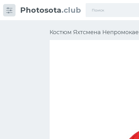
Photosota
.club
Категории
Фото
Костюм Яхтсмена Непромокае
Много картинок...
Футбол
Баскетбол
Хоккей
Велогонки
Конькобежный спорт
Тренажеры
Интерьеры квартир