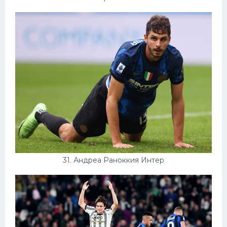
31. Андреа Раноккия Интер