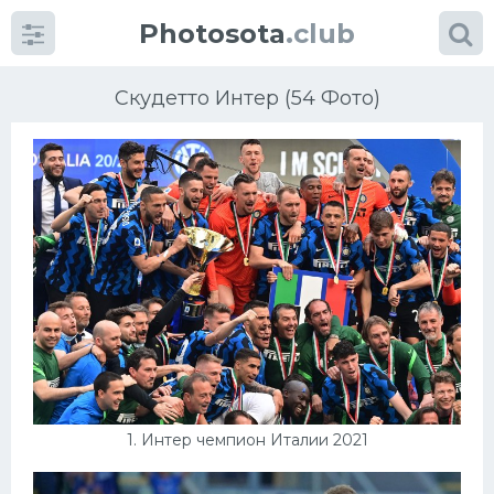
Photosota
.club
Скудетто Интер (54 Фото)
Категории
Фото
Много картинок...
Футбол
Баскетбол
1. Интер чемпион Италии 2021
Хоккей
Велогонки