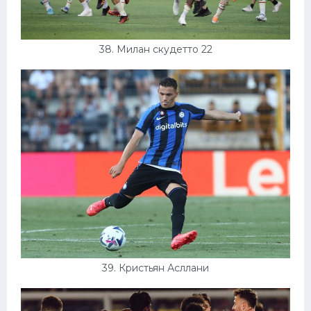
38. Милан скудетто 22
39. Кристьян Асллани