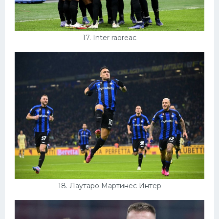
17. Inter raoreaс
18. Лаутаро Мартинес Интер