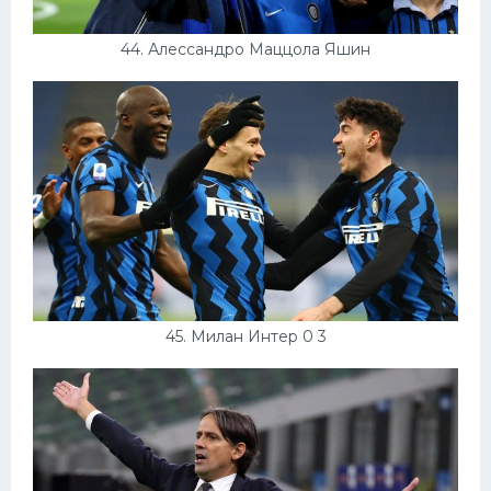
44. Алессандро Маццола Яшин
45. Милан Интер 0 3