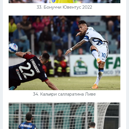
33. Бонуччи Ювентус 2022
34. Кальяри салларатина Ливе