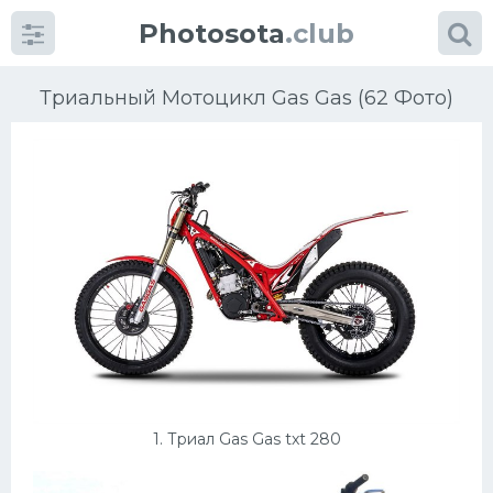
Photosota
.club
Триальный Мотоцикл Gas Gas (62 Фото)
Категории
Фото
Много картинок...
Футбол
Баскетбол
1. Триал Gas Gas txt 280
Хоккей
Велогонки