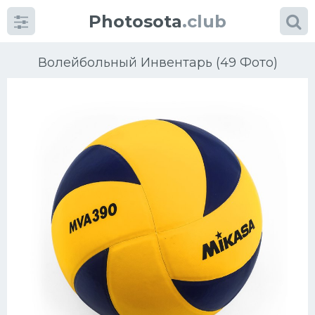
Photosota
.club
Волейбольный Инвентарь (49 Фото)
Категории
Фото
Много картинок...
Футбол
Баскетбол
Хоккей
Велогонки