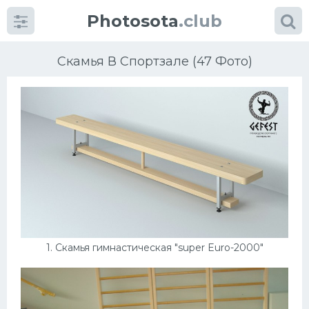
Photosota
.club
Скамья В Спортзале (47 Фото)
Категории
Фото
Много картинок...
Футбол
1. Скамья гимнастическая "super Euro-2000"
Баскетбол
Хоккей
Велогонки