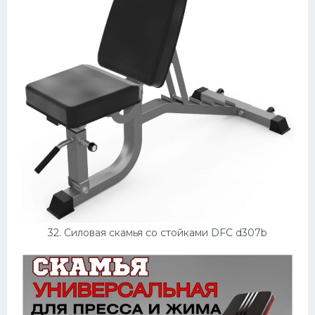
32. Силовая скамья со стойками DFC d307b