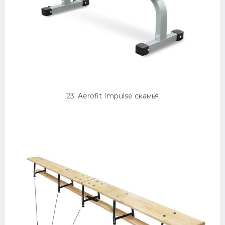
23. Aerofit Impulse скамья