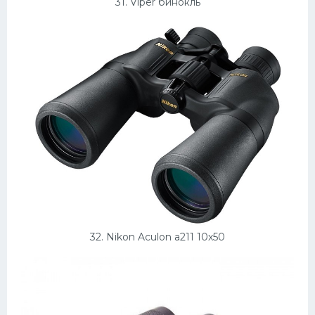
31. Viper бинокль
32. Nikon Aculon a211 10х50