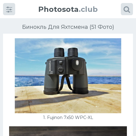
Photosota
.club
Бинокль Для Яхтсмена (51 Фото)
Категории
Фото
Много картинок...
Футбол
Баскетбол
1. Fujinon 7x50 WPC-XL
Хоккей
Велогонки