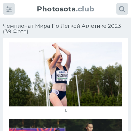
Photosota
.club
Чемпионат Мира По Легкой Атлетике 2023
(39 Фото)
Категории
Фото
Много картинок...
Футбол
Баскетбол
1.
Хоккей
Велогонки