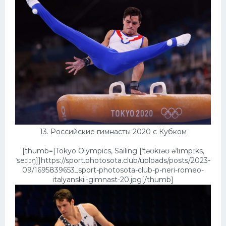
13. Российские гимнасты 2020 с Кубком
[thumb=|Tokyo Olympics, Sailing [ˈtəʊkɪəʊ əˈlɪmpɪks,
ˈseɪlɪŋ]]https://sport.photosota.club/uploads/posts/2023-
09/1695839653_sport-photosota-club-p-neri-romeo-
italyanskii-gimnast-20.jpg[/thumb]