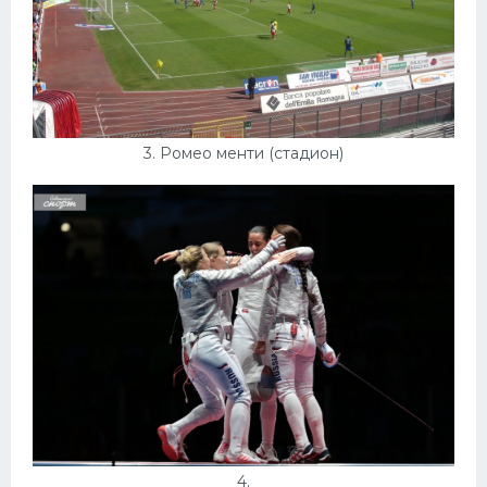
3. Ромео менти (стадион)
4.