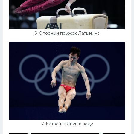
6. Опорный прыжок Латынина
7. Китаец прыгун в воду