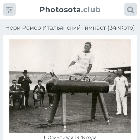
Photosota
.club
Нери Ромео Итальянский Гимнаст (34 Фото)
Категории
Фото
Много картинок...
Футбол
Баскетбол
Хоккей
1. Олимпиада 1928 года
Велогонки