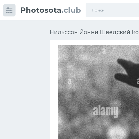
Photosota
.club
Категории
Фото
Нильссон Йонни Шведский Кон
Много картинок...
Футбол
Баскетбол
Хоккей
Велогонки
Конькобежный спорт
Тренажеры
Интерьеры квартир