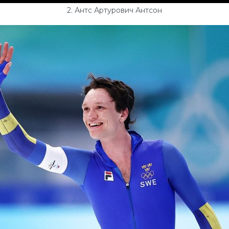
2. Антс Артурович Антсон