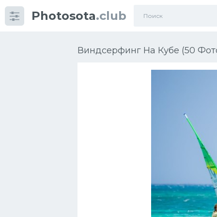
Photosota
.club
Категории
Фото
Виндсерфинг На Кубе (50 Фот
Много картинок...
Футбол
Баскетбол
Хоккей
Велогонки
Конькобежный спорт
Тренажеры
Интерьеры квартир