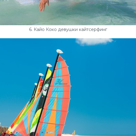
6. Кайо Коко девушки кайтсерфинг