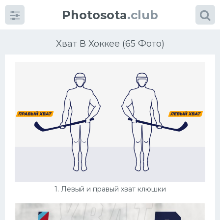
Photosota
.club
Хват В Хоккее (65 Фото)
Категории
Фото
Много картинок...
Футбол
Баскетбол
1. Левый и правый хват клюшки
Хоккей
Велогонки