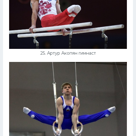
25. Артур Акопян гимнаст