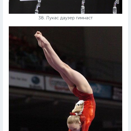
38. Лукас даузер гимнаст