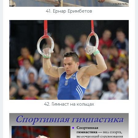
41. Ернар Еримбетов
42. Гимнаст на кольцах