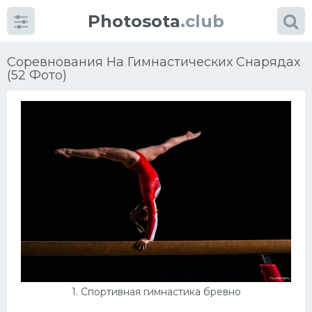
Photosota
.club
Соревнования На Гимнастических Снарядах
(52 Фото)
Категории
Фото
Много картинок...
Футбол
Баскетбол
Хоккей
1. Спортивная гимнастика бревно
Велогонки