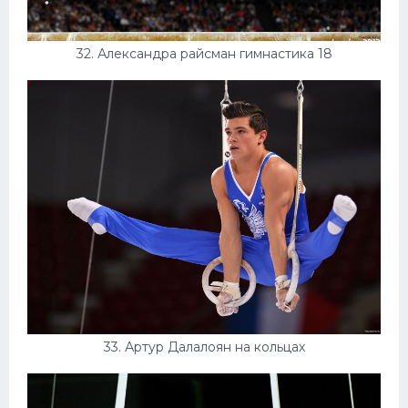
32. Александра райсман гимнастика 18
33. Артур Далалоян на кольцах