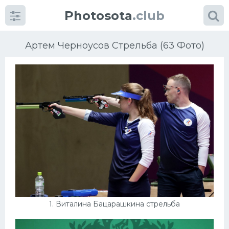
Photosota
.club
Артем Черноусов Стрельба (63 Фото)
Категории
Фото
Много картинок...
Футбол
Баскетбол
1. Виталина Бацарашкина стрельба
Хоккей
Велогонки