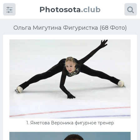
Photosota
.club
Ольга Мигутина Фигуристка (68 Фото)
Категории
Фото
Много картинок...
Футбол
Баскетбол
1. Яметова Вероника фигурное тренер
Хоккей
Велогонки