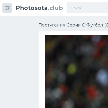
Photosota
.club
Категории
Фото
Португалия Серия C Футбол (6
Много картинок...
Футбол
Баскетбол
Хоккей
Велогонки
Конькобежный спорт
Тренажеры
Интерьеры квартир