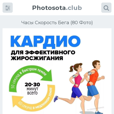
Photosota
.club
Часы Скорость Бега (80 Фото)
Категории
Фото
Много картинок...
Футбол
Баскетбол
Хоккей
Велогонки