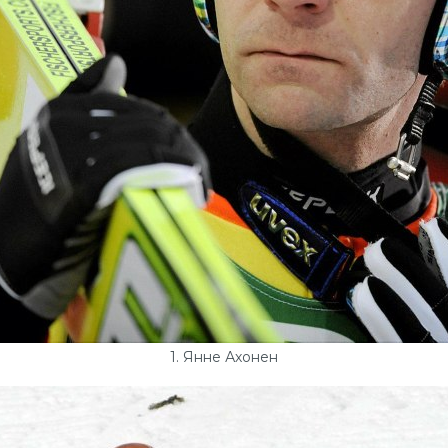
1. Янне Ахонен