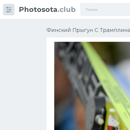
Photosota
.club
Категории
Фото
Финский Прыгун С Трамплина 
Много картинок...
Футбол
Баскетбол
Хоккей
Велогонки
Конькобежный спорт
Тренажеры
Интерьеры квартир