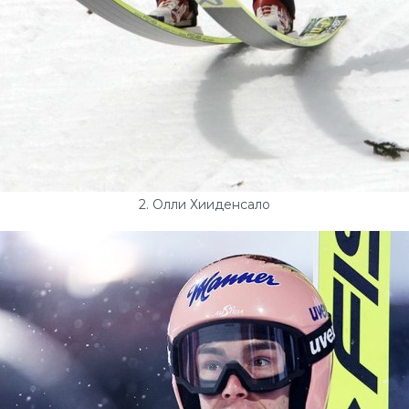
2. Олли Хииденсало