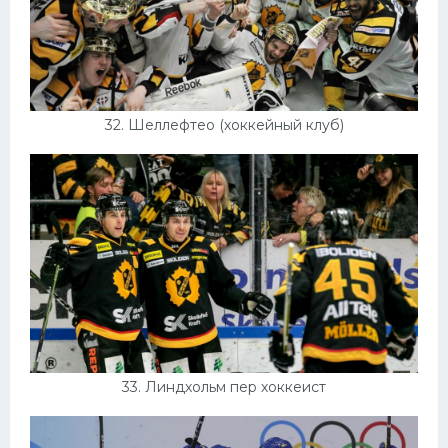
32. Шеллефтео (хоккейный клуб)
33. Линдхольм пер хоккеист