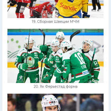
19. Сборная Швеции МЧМ
20. Хк Ферьестад форма