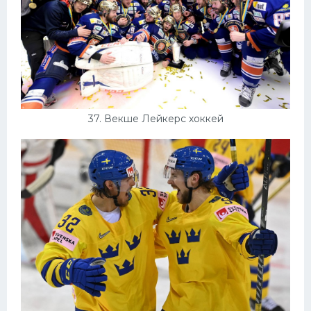
37. Векше Лейкерс хоккей