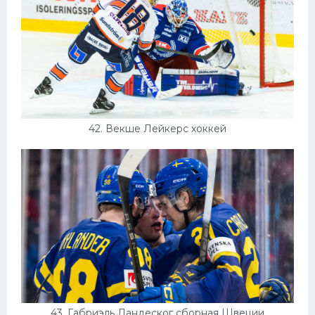
42. Векше Лейкерс хоккей
43. Габриэль Ландеског сборная Швеции