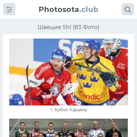
Photosota
.club
Швеция Shl (83 Фото)
Категории
Фото
Много картинок...
Футбол
1. Кубок Карьяла
Баскетбол
Хоккей
Велогонки