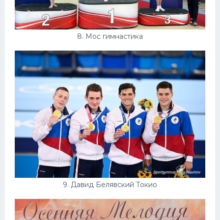
8. Мос гимнастика
9. Давид Белявский Токио