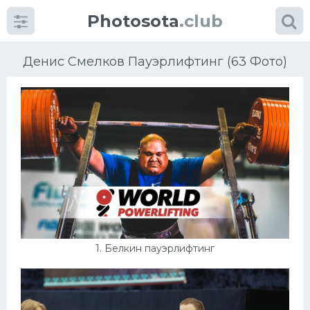
Photosota
.club
Денис Смелков Пауэрлифтинг (63 Фото)
Категории
Фото
Много картинок...
Футбол
1. Белкин пауэрлифтинг
Баскетбол
Хоккей
Велогонки