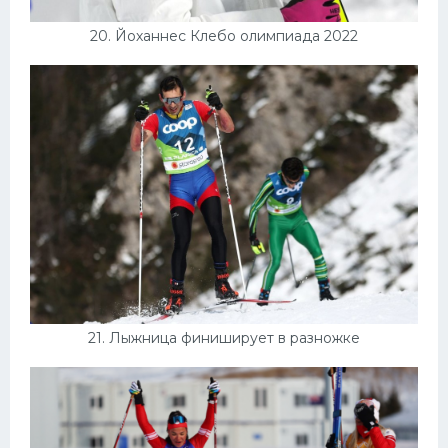
20. Йоханнес Клебо олимпиада 2022
21. Лыжница финиширует в разножке