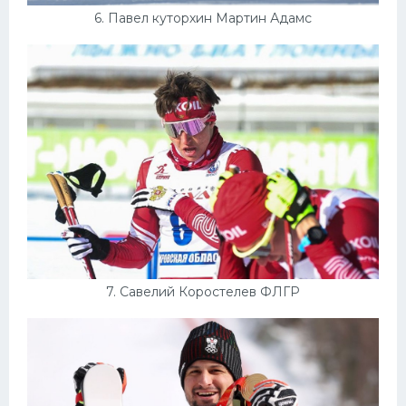
6. Павел куторхин Мартин Адамс
7. Савелий Коростелев ФЛГР