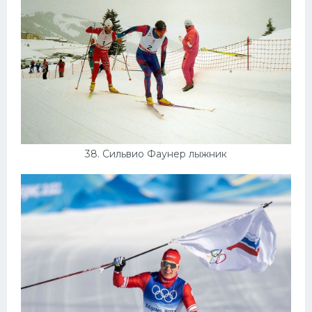
38. Сильвио Фаунер лыжник