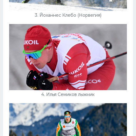
3. Йоханнес Клебо (Норвегия)
4. Илья Семиков лыжник