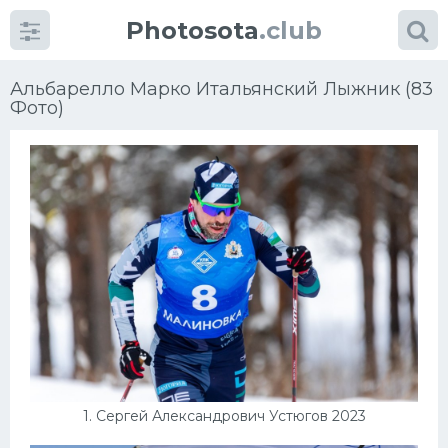
Photosota
.club
Альбарелло Марко Итальянский Лыжник (83
Фото)
Категории
Фото
Много картинок...
Футбол
Баскетбол
Хоккей
1. Сергей Александрович Устюгов 2023
Велогонки