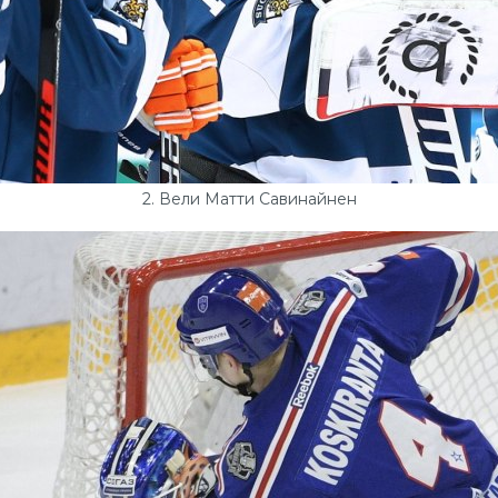
2. Вели Матти Савинайнен