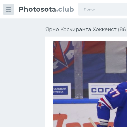
Photosota
.club
Категории
Фото
Ярно Коскиранта Хоккеист (86
Много картинок...
Футбол
Баскетбол
Хоккей
Велогонки
Конькобежный спорт
Тренажеры
Интерьеры квартир