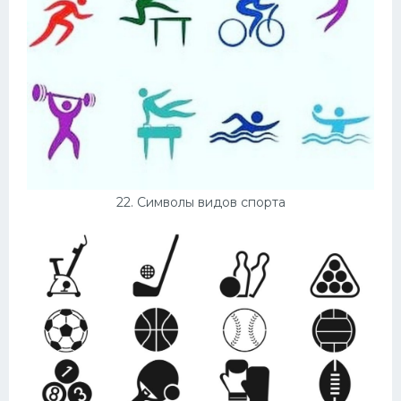
22. Символы видов спорта