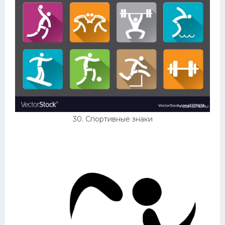
30. Спортивные знаки