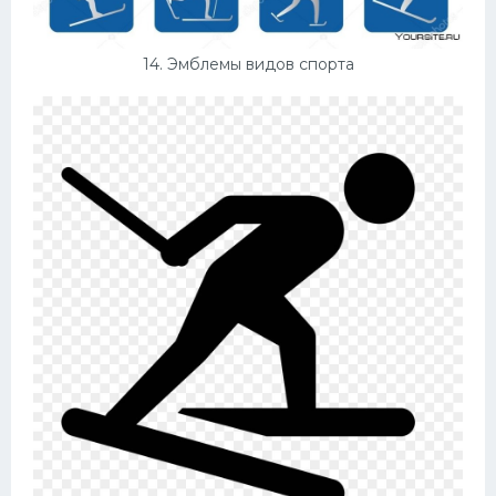
14. Эмблемы видов спорта