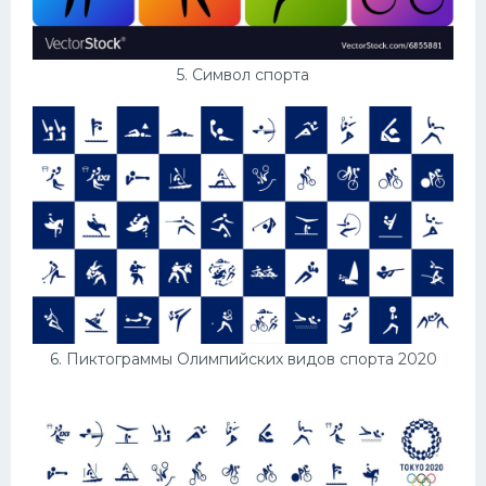
5. Символ спорта
6. Пиктограммы Олимпийских видов спорта 2020