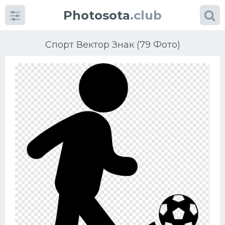
Photosota
.club
Спорт Вектор Знак (79 Фото)
Категории
Фото
Много картинок...
Футбол
Баскетбол
Хоккей
Велогонки