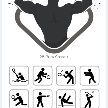
28. Знак Спарты