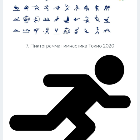
7. Пиктограмма гимнастика Токио 2020