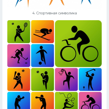
4. Спортивная символика