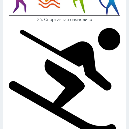
24. Спортивная символика