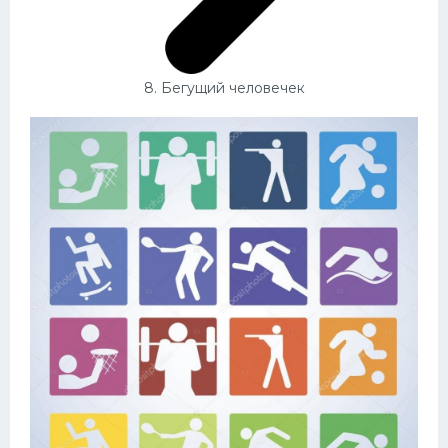
8. Бегущий человечек