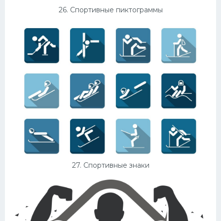
26. Спортивные пиктограммы
27. Спортивные знаки