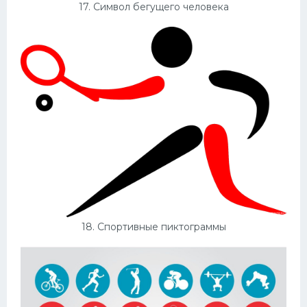
17. Символ бегущего человека
18. Спортивные пиктограммы