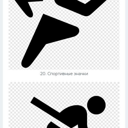
20. Спортивные значки