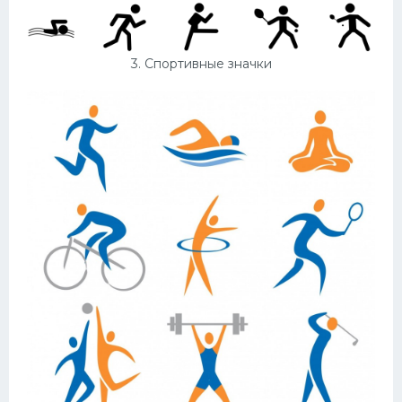
3. Спортивные значки