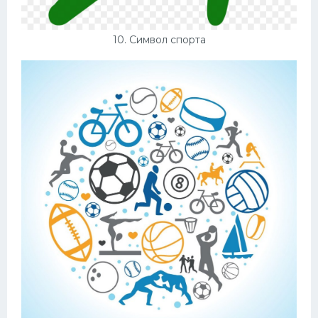
10. Символ спорта