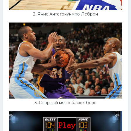
2. Янис Антетокунмпо Леброн
3. Спорный мяч в баскетболе