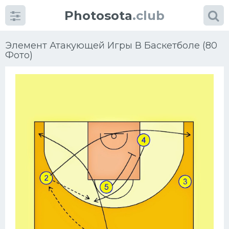
Photosota
.club
Элемент Атакующей Игры В Баскетболе (80
Фото)
Категории
Фото
Много картинок...
Футбол
Баскетбол
Хоккей
Велогонки