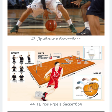
43. Дриблинг в баскетболе
44. ТБ при игре в баскетбол