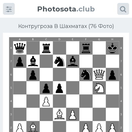
Photosota
.club
Контругроза В Шахматах (76 Фото)
Категории
Фото
Много картинок...
Футбол
Баскетбол
Хоккей
Велогонки