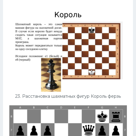
23. Расстановка шахматных фигур Король ферзь