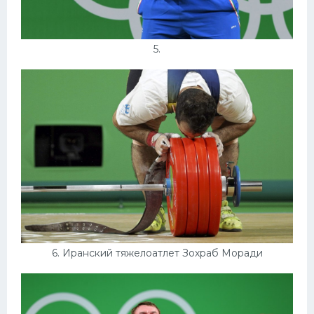
5.
6. Иранский тяжелоатлет Зохраб Моради