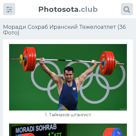
Photosota
.club
Моради Сохраб Иранский Тяжелоатлет (36
Фото)
Категории
Фото
Много картинок...
Футбол
Баскетбол
1. Таймазов штангист
Хоккей
Велогонки