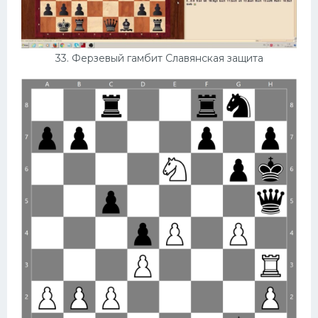
33. Ферзевый гамбит Славянская защита