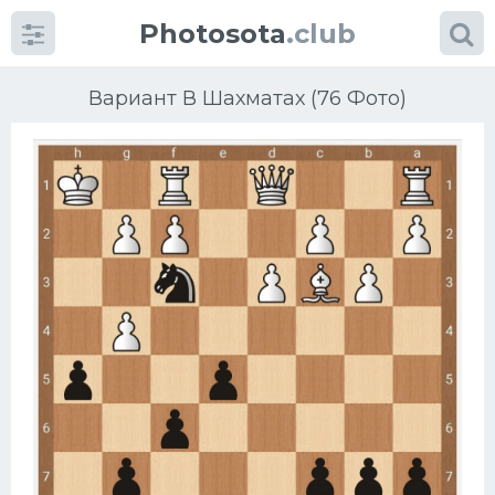
Photosota
.club
Вариант В Шахматах (76 Фото)
Категории
Фото
Много картинок...
Футбол
Баскетбол
Хоккей
Велогонки