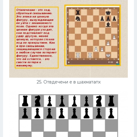
25. Отвдечени е в шахматапх