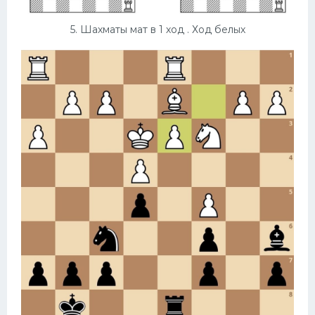
5. Шахматы мат в 1 ход . Ход белых