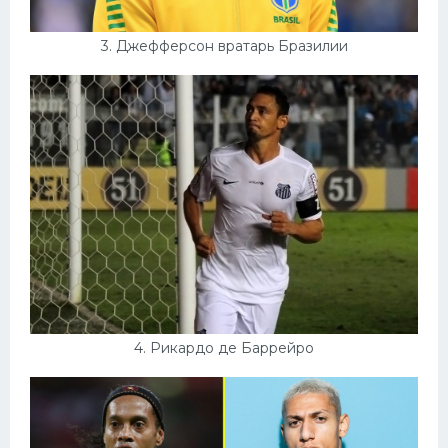
3. Джефферсон вратарь Бразилии
4. Рикардо де Баррейро