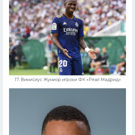
17. Винисиус Жуниор игроки ФК «Реал Мадрид»