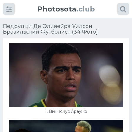
Photosota
.club
Педруцци Де Оливейра Уилсон
Бразильский Футболист (34 Фото)
Категории
Фото
Много картинок...
Футбол
Баскетбол
1. Винисиус Араужо
Хоккей
Велогонки