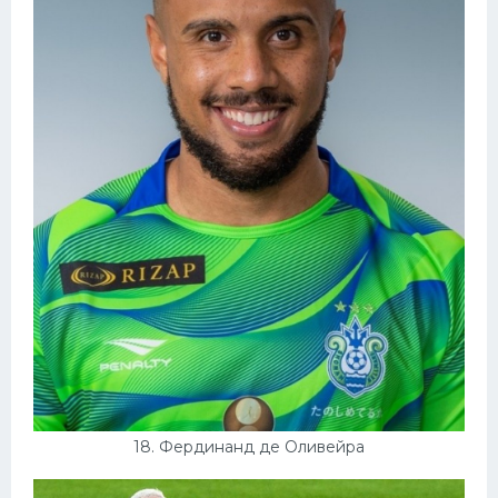
18. Фердинанд де Оливейра