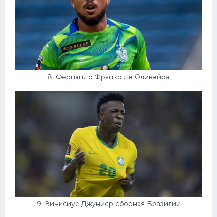
8. Фернандо Франко де Оливейра
9. Винисиус Джуниор сборная Бразилии