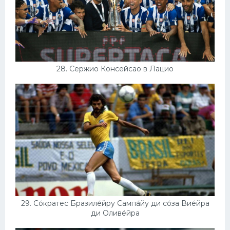
28. Сержио Консейсао в Лацио
29. Со́кратес Бразиле́йру Сампа́йу ди со́за Вие́йра
ди Оливе́йра