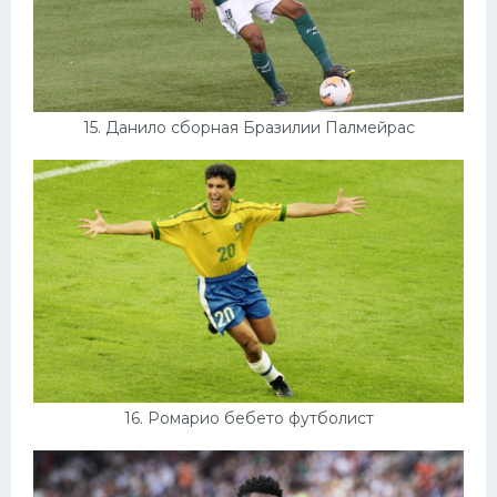
15. Данило сборная Бразилии Палмейрас
16. Ромарио бебето футболист