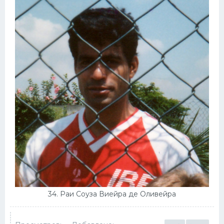
34. Раи Соуза Виейра де Оливейра