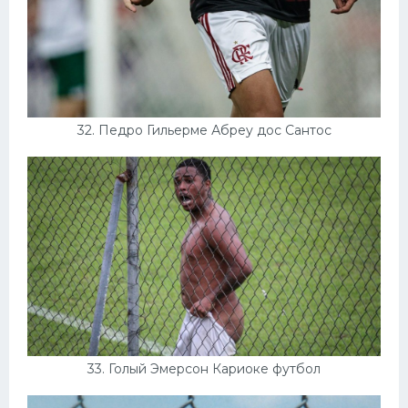
32. Педро Гильерме Абреу дос Сантос
33. Голый Эмерсон Кариоке футбол