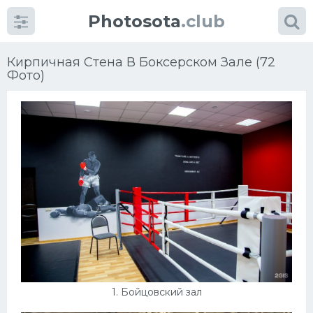
Photosota
.club
Кирпичная Стена В Боксерском Зале (72
Фото)
Категории
Фото
Много картинок...
Футбол
Баскетбол
Хоккей
1. Бойцовский зал
Велогонки