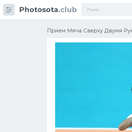
Photosota
.club
Категории
Фото
Прием Мяча Сверху Двумя Ру
Много картинок...
Футбол
Баскетбол
Хоккей
Велогонки
Конькобежный спорт
Тренажеры
Интерьеры квартир