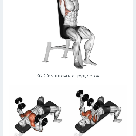
36. Жим штанги с груди стоя