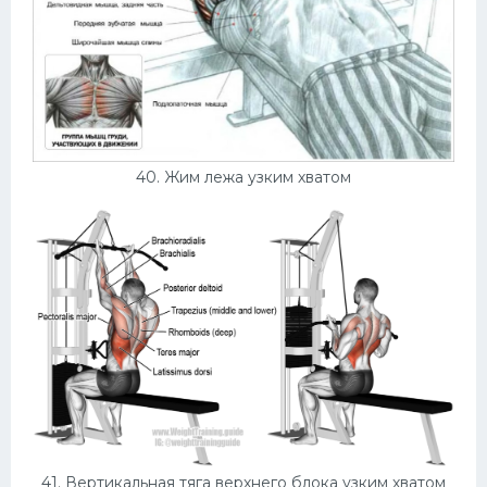
40. Жим лежа узким хватом
41. Вертикальная тяга верхнего блока узким хватом