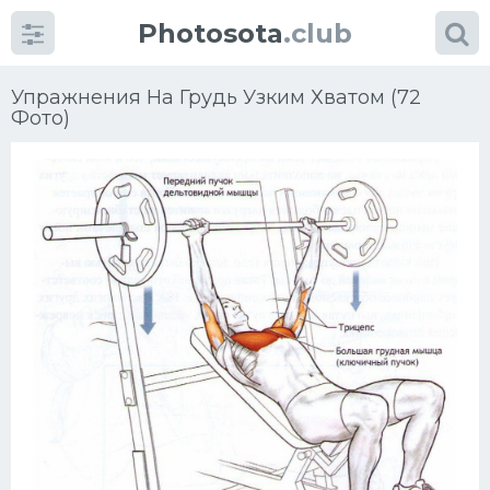
Photosota
.club
Упражнения На Грудь Узким Хватом (72
Фото)
Категории
Фото
Много картинок...
Футбол
Баскетбол
Хоккей
Велогонки