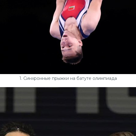
1. Синхронные прыжки на батуте олимпиада