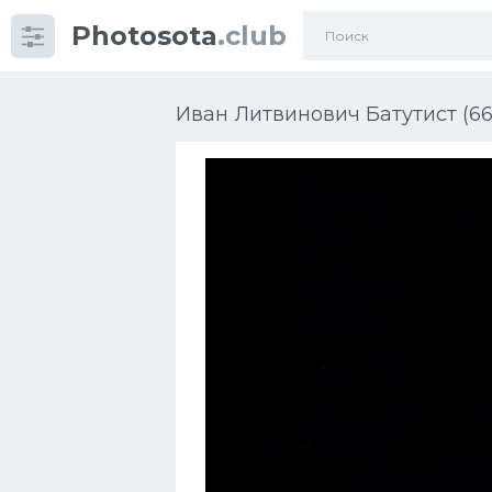
Photosota
.club
Категории
Фото
Иван Литвинович Батутист (66
Много картинок...
Футбол
Баскетбол
Хоккей
Велогонки
Конькобежный спорт
Тренажеры
Интерьеры квартир