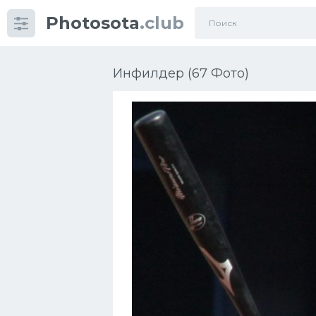
Photosota
.club
Категории
Фото
Инфилдер (67 Фото)
Много картинок...
Футбол
Баскетбол
Хоккей
Велогонки
Конькобежный спорт
Тренажеры
Интерьеры квартир