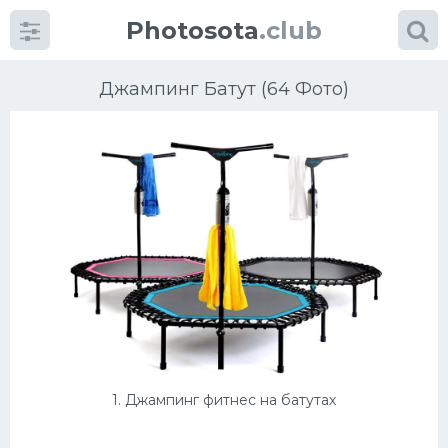
Photosota
.club
Джампинг Батут (64 Фото)
Категории
Фото
Много картинок...
Футбол
Баскетбол
1. Джампинг фитнес на батутах
Хоккей
Велогонки