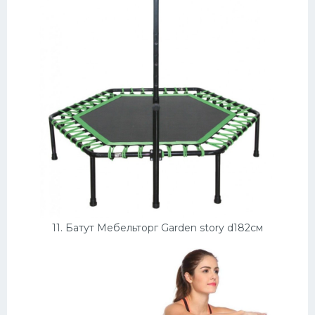
11. Батут Мебельторг Garden story d182см