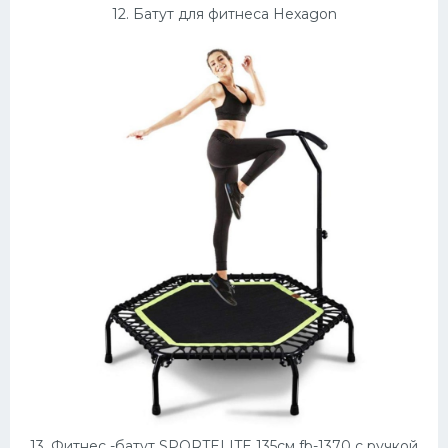
12. Батут для фитнеса Hexagon
13. Фитнес -батут SPORTELITE 135см fb-1370 с ручкой