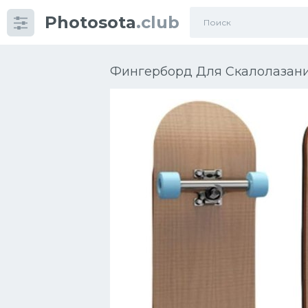
Photosota
.club
Категории
Фото
Фингерборд Для Скалолазани
Много картинок...
Футбол
Баскетбол
Хоккей
Велогонки
Конькобежный спорт
Тренажеры
Интерьеры квартир