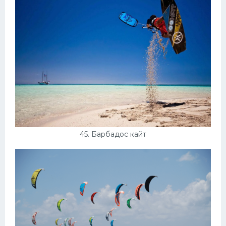
45. Барбадос кайт