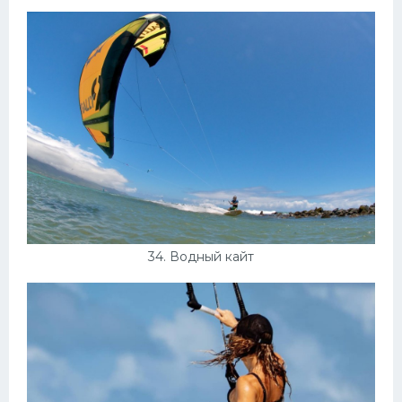
34. Водный кайт