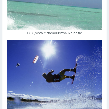
17. Доска с парашютом на воде