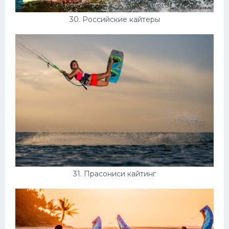
30. Российские кайтеры
31. Прасониси кайтинг