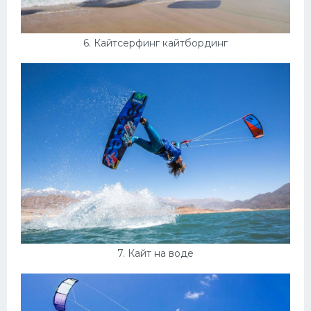
6. Кайтсерфинг кайтбординг
7. Кайт на воде