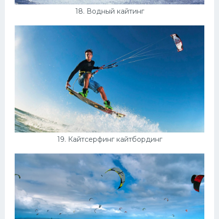
18. Водный кайтинг
19. Кайтсерфинг кайтбординг