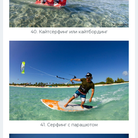
40. Кайтсёрфинг или кайтбординг
41. Серфинг с парашютом