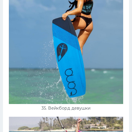
35. Вейкборд девушки