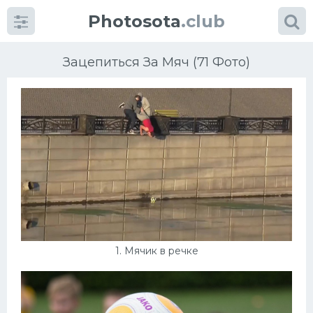
Photosota
.club
Зацепиться За Мяч (71 Фото)
Категории
Фото
Много картинок...
Футбол
1. Мячик в речке
Баскетбол
Хоккей
Велогонки