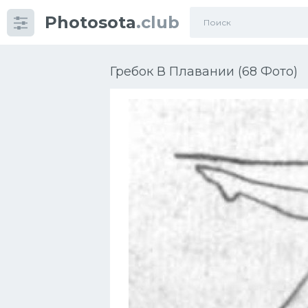
Photosota
.club
Категории
Фото
Гребок В Плавании (68 Фото)
Много картинок...
Футбол
Баскетбол
Хоккей
Велогонки
Конькобежный спорт
Тренажеры
Интерьеры квартир