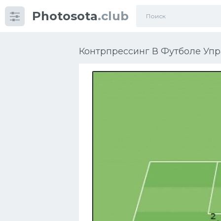
Photosota
.club
Категории
Фото
Контрпрессинг В Футболе Упр
Много картинок...
Футбол
Баскетбол
Хоккей
Велогонки
Конькобежный спорт
Тренажеры
Интерьеры квартир