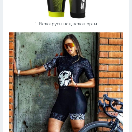
Конькобежный спорт
Тренажеры
1. Велотрусы под велошорты
Интерьеры квартир