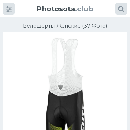
Photosota
.club
Велошорты Женские (37 Фото)
Категории
Фото
Много картинок...
Футбол
Баскетбол
Хоккей
Велогонки