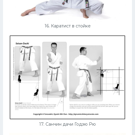
16. Каратист в стойке
17. Санчин дачи Годзю Рю