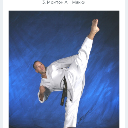
3. Момтон АН Макки