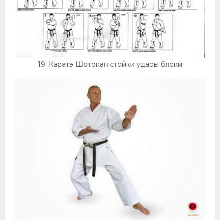
19. Каратэ Шотокан стойки удары блоки