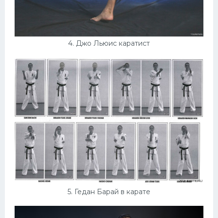
4. Джо Льюис каратист
5. Гедан Барай в карате