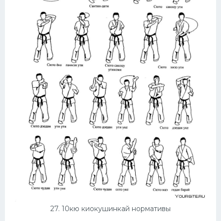
27. 10кю киокушинкай нормативы