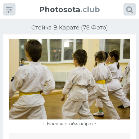
Photosota
.club
Стойка В Карате (78 Фото)
Категории
Фото
Много картинок...
Футбол
Баскетбол
1. Боевая стойка карате
Хоккей
Велогонки