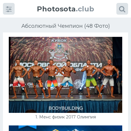
Photosota
.club
Абсолютный Чемпион (48 Фото)
Категории
Фото
Много картинок...
Футбол
Баскетбол
1. Менс физик 2017 Олимпия
Хоккей
Велогонки