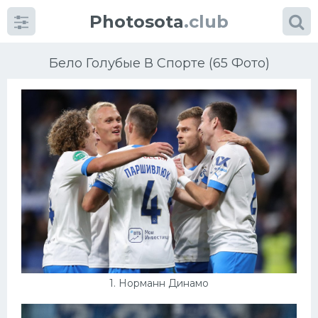
Photosota
.club
Бело Голубые В Спорте (65 Фото)
Категории
Фото
Много картинок...
Футбол
Баскетбол
1. Норманн Динамо
Хоккей
Велогонки