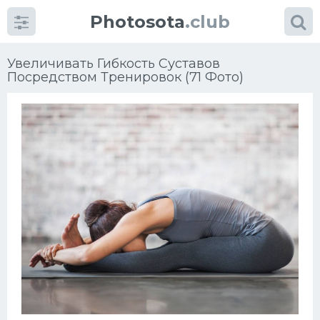
Photosota
.club
Увеличивать Гибкость Суставов
Посредством Тренировок (71 Фото)
Категории
Фото
Много картинок...
Футбол
Баскетбол
Хоккей
Велогонки