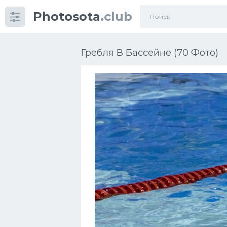
Photosota
.club
Категории
Фото
Гребля В Бассейне (70 Фото)
Много картинок...
Футбол
Баскетбол
Хоккей
Велогонки
Конькобежный спорт
Тренажеры
Интерьеры квартир