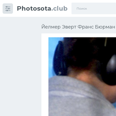
Photosota
.club
Категории
Фото
Йелмер Эверт Франс Бюрман 
Много картинок...
Футбол
Баскетбол
Хоккей
Велогонки
Конькобежный спорт
Тренажеры
Интерьеры квартир